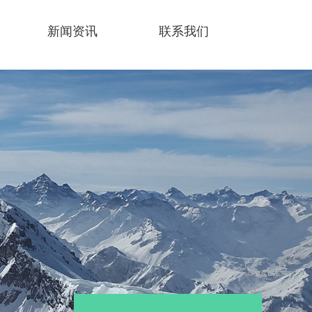
新闻资讯
联系我们