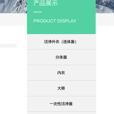
产品展示
PRODUCT DISPLAY
洁净外衣（连体服）
分体服
内衣
大褂
一次性洁净服