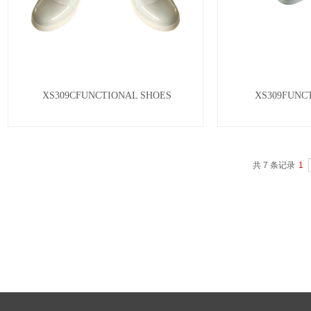
XS309CFUNCTIONAL SHOES
XS309FUNC
共 7 条记录
1