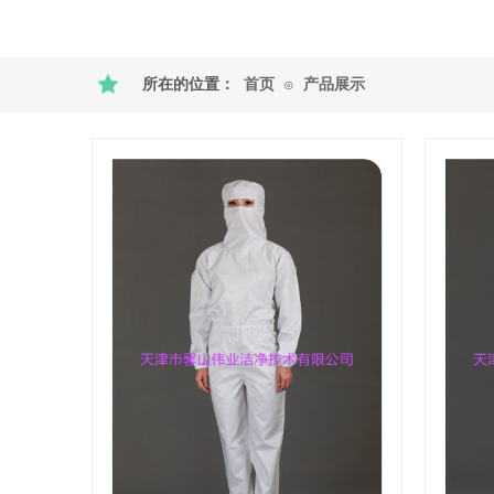
首页
产品展示
所在的位置：
⊙