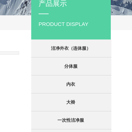
产品展示
PRODUCT DISPLAY
洁净外衣（连体服）
分体服
内衣
大褂
一次性洁净服