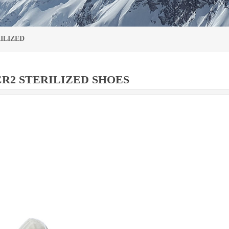
ILIZED
CR2 STERILIZED SHOES