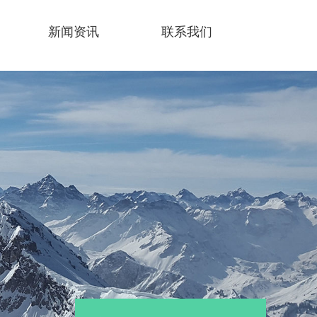
新闻资讯
联系我们