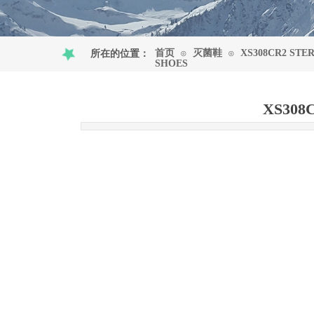
首页
灭菌鞋
XS308CR2 STER
所在的位置：
⊙
⊙
SHOES
XS308