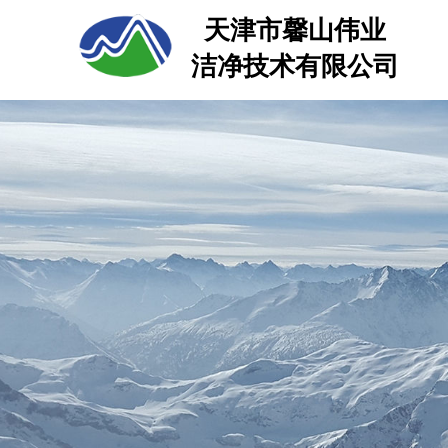
天津市馨山伟业
洁净技术有限公司