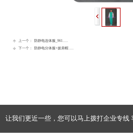
上一个：
防静电连体服_961......
下一个：
防静电分体服+披肩帽......
让我们更近一些，您可以
马上拨打企业专线